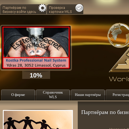
10%
Справочник
О фирме
Наши партнёры
Pегистрац
WLS
Партнёрам по бизн