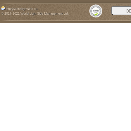
info@worldlightside.eu
© 2017-2021 World Light Side Management Ltd.