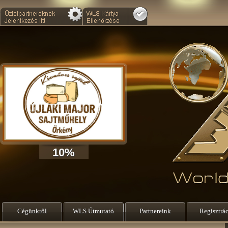
10%
Cégünkről
WLS Útmutató
Partnereink
Regisztrá